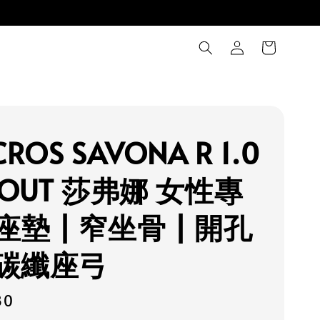
ROS SAVONA R 1.0
 OUT 莎弗娜 女性專
墊 | 窄坐骨 | 開孔
 碳纖座弓
80