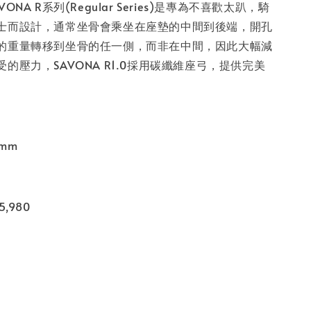
NA R系列(Regular Series)是專為不喜歡太趴，騎
士而設計，通常坐骨會乘坐在座墊的中間到後端，開孔
的重量轉移到坐骨的任一側，而非在中間，因此大幅減
的壓力，SAVONA R1.0採用碳纖維座弓，提供完美
5mm
,980