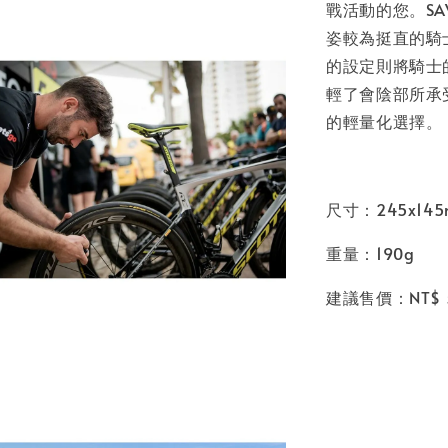
戰活動的您。SAVO
姿較為挺直的騎
的設定則將騎士
輕了會陰部所承受
的輕量化選擇。
尺寸：245x14
重量：190g
建議售價：NT$ 5