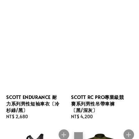
SCOTT ENDURANCE 耐
SCOTT RC PRO專業級競
力系列男性短袖車衣〔冷
賽系列男性吊帶車褲
杉綠/黑〕
〔黑/深灰〕
Regular
NT$ 2,680
Regular
NT$ 4,200
price
price
優惠