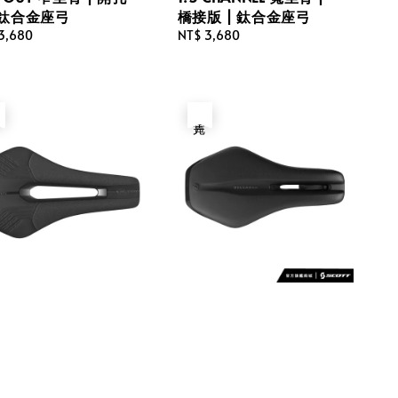
|鈦合金座弓
橋接版 | 鈦合金座弓
lar
3,680
Regular
NT$ 3,680
price
完
售完