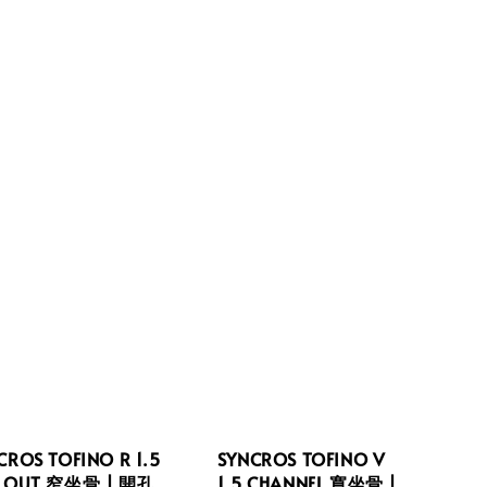
CROS TOFINO R 1.5
SYNCROS TOFINO V
 OUT 窄坐骨 | 開孔
1.5 CHANNEL 寬坐骨 |