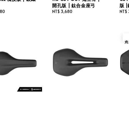
開孔版 | 鈦合金座弓
版 
980
Regular
NT$ 3,680
Regu
NT$ 
price
price
售