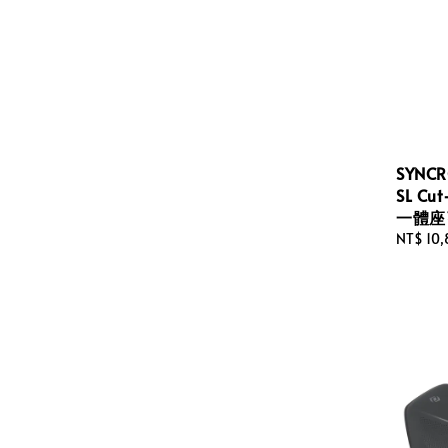
SYNCR
SL Cu
一體座
Regular
NT$ 10
price