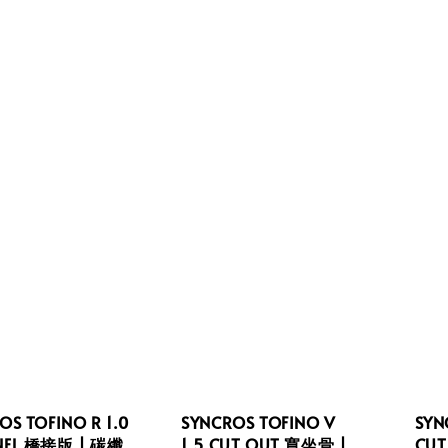
OS TOFINO R 1.0
SYNCROS TOFINO V
SYN
NEL 橋接版 | 碳纖
1.5 CUT OUT 寬坐骨 |
CUT