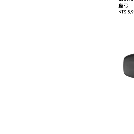
座弓
Regular
NT$ 5,
price