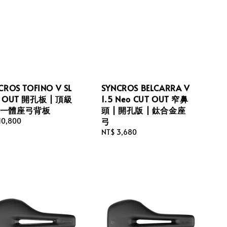
CROS TOFINO V SL
SYNCROS BELCARRA V
 OUT 開孔板 | 頂級
1.5 Neo CUT OUT 窄鼻
一體座弓背板
頭 | 開孔版 | 鈦合金座
弓
lar
10,800
Regular
NT$ 3,680
price