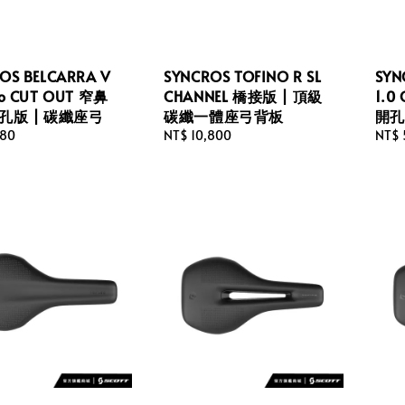
OS BELCARRA V
SYNCROS TOFINO R SL
SYN
eo CUT OUT 窄鼻
CHANNEL 橋接版 | 頂級
1.0
開孔版 | 碳纖座弓
碳纖一體座弓背板
開孔
980
Regular
NT$ 10,800
Regu
NT$ 
price
price