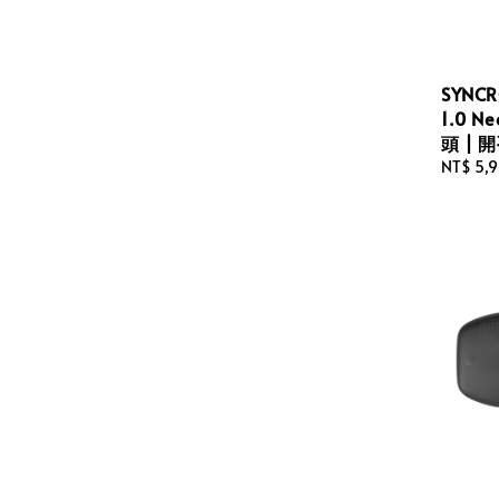
SYNCR
1.0 N
頭 | 
Regular
NT$ 5,
price