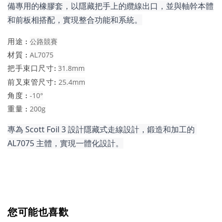
備專用的橡膠套，以隱藏把手上的纜線出口，並與軸幹本體
和前板相搭配，實現整合功能和系統。
用途 :
公路競賽
材質 :
AL7075
把手束口尺寸:
31.8mm
前叉束管尺寸:
25.4mm
角度 :
-10°
重量 :
200g
專為 Scott Foil 3 設計隱藏式走線設計，鍛造和加工的 
AL7075 主體，實現一體化設計。
您可能也喜歡