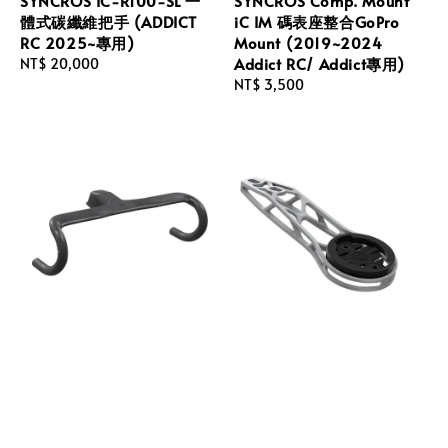
SYNCROS IC-R100-SL 一
SYNCROS Comp. Mount
體式碳纖維把手 (ADDICT
iC IM 碼表座整合GoPro
RC 2025~專用)
Mount (2019~2024
Addict RC/ Addict專用)
Regular
NT$ 20,000
price
Regular
NT$ 3,500
price