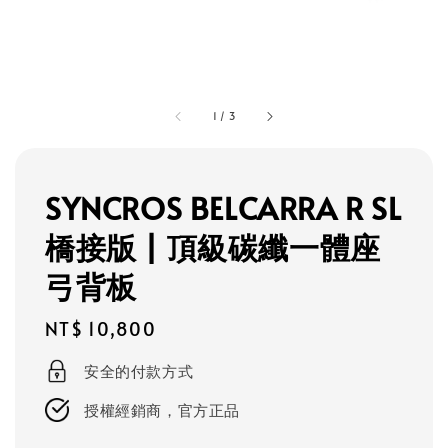
1
/
3
SYNCROS BELCARRA R SL
橋接版 | 頂級碳纖一體座
弓背板
Regular
NT$ 10,800
price
安全的付款方式
授權經銷商，官方正品