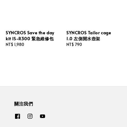
SYNCROS Save the day
SYNCROS Tailor cage
kit IS-R300 緊急維修包
1.0 左側開水壺架
Regular
NT$ 1,980
Regular
NT$ 790
price
price
關注我們