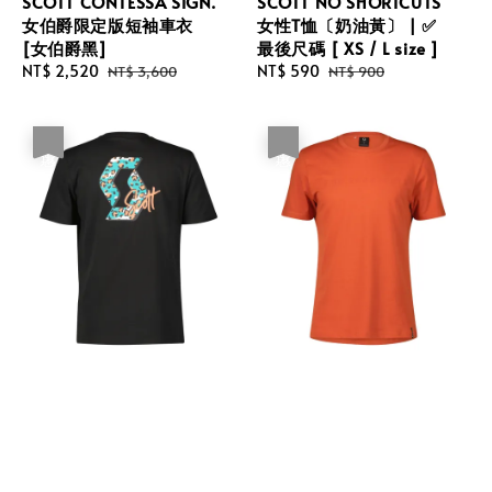
SCOTT CONTESSA SIGN.
SCOTT NO SHORTCUTS
女伯爵限定版短袖車衣
女性T恤〔奶油黃〕 | ✅
[女伯爵黑]
最後尺碼 [ XS / L size ]
Sale
NT$ 2,520
Regular
Sale
NT$ 590
Regular
NT$ 3,600
NT$ 900
price
price
price
price
優惠
優惠