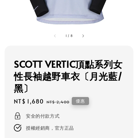
1
/
8
SCOTT VERTIC頂點系列女
性長袖越野車衣〔月光藍/
黑〕
Sale
NT$ 1,680
Regular
優惠
NT$ 2,400
price
price
安全的付款方式
授權經銷商，官方正品