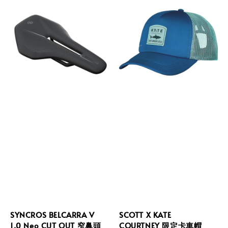
SYNCROS BELCARRA V
SCOTT X KATE
1.0 Neo CUT OUT 窄鼻頭
COURTNEY 限定卡車帽