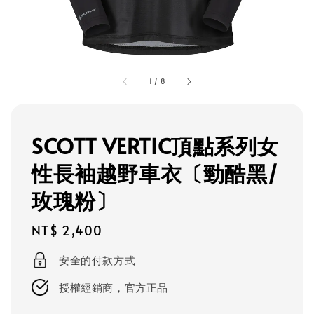
1
/
8
SCOTT VERTIC頂點系列女
性長袖越野車衣〔勁酷黑/
玫瑰粉〕
Regular
NT$ 2,400
price
安全的付款方式
授權經銷商，官方正品