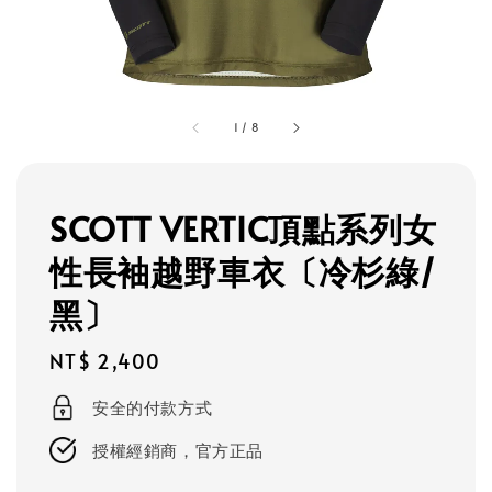
1
/
8
SCOTT VERTIC頂點系列女
性長袖越野車衣〔冷杉綠/
黑〕
Regular
NT$ 2,400
price
安全的付款方式
授權經銷商，官方正品