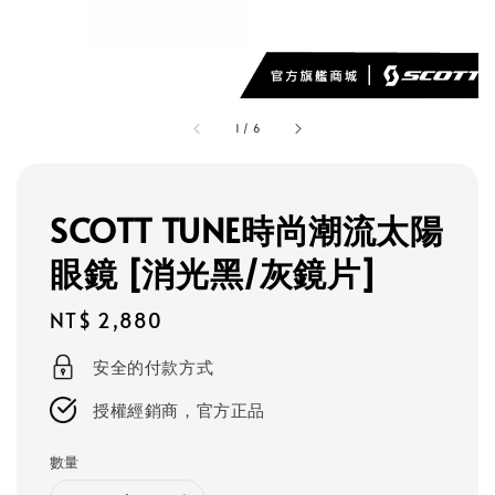
1
/
6
SCOTT TUNE時尚潮流太陽
眼鏡 [消光黑/灰鏡片]
Regular
NT$ 2,880
price
安全的付款方式
授權經銷商，官方正品
數量