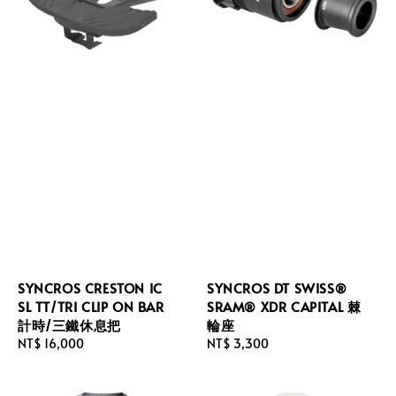
SYNCROS CRESTON IC
SYNCROS DT SWISS®
SL TT/TRI CLIP ON BAR
SRAM® XDR CAPITAL 棘
計時/三鐵休息把
輪座
Regular
NT$ 16,000
Regular
NT$ 3,300
price
price