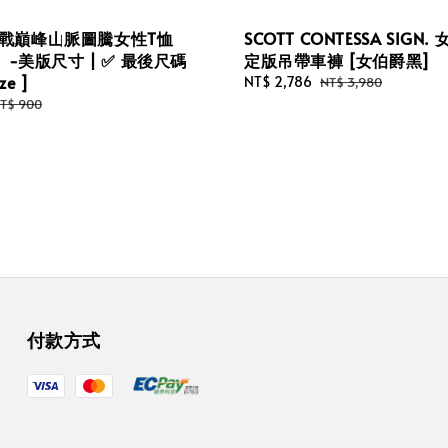
 挑戰巔峰山脈圖騰女性T恤
SCOTT CONTESSA SIGN
-美版尺寸 | ✅ 最後尺碼
定版吊帶車褲 [女伯爵黑]
ize ]
Sale
NT$ 2,786
Regular
NT$ 3,980
price
price
egular
T$ 900
rice
付款方式