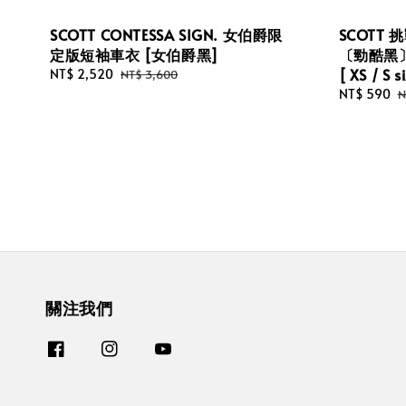
SCOTT CONTESSA SIGN. 女伯爵限
SCOTT
定版短袖車衣 [女伯爵黑]
〔勁酷黑〕
[ XS / S s
Sale
NT$ 2,520
Regular
NT$ 3,600
price
price
Sale
NT$ 590
R
N
price
p
關注我們