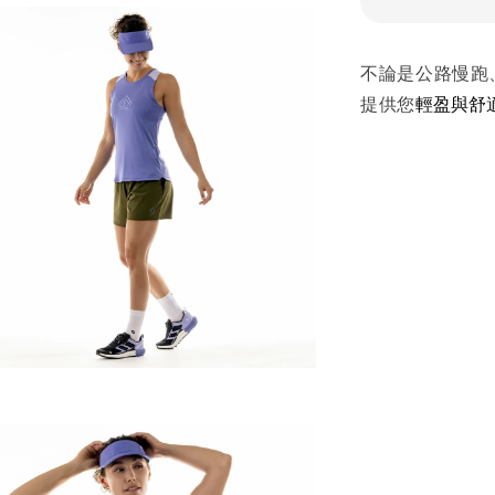
不論是公路慢跑、
提供您
輕盈與舒