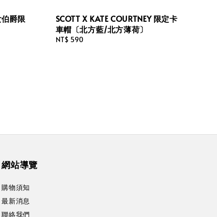
. 女伯爵限
SCOTT X KATE COURTNEY 限定卡
車帽〔北方藍/北方薄荷〕
Regular
NT$ 590
price
網站導覽
購物須知
最新消息
聯絡我們