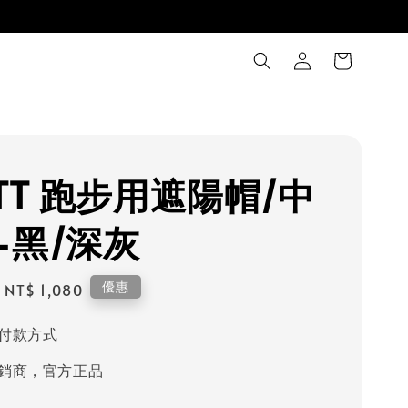
OTT 跑步用遮陽帽/中
-黑/深灰
Regular
優惠
NT$ 1,080
price
付款方式
銷商，官方正品