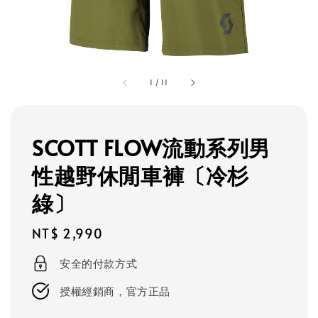
1
/
11
SCOTT FLOW流動系列男
性越野休閒車褲〔冷杉
綠〕
Regular
NT$ 2,990
price
安全的付款方式
授權經銷商，官方正品