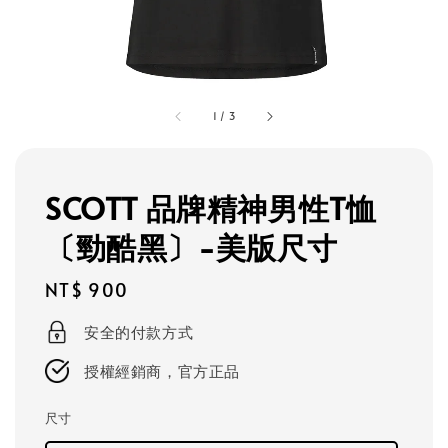
1
/
3
SCOTT 品牌精神男性T恤
〔勁酷黑〕-美版尺寸
Regular
NT$ 900
price
安全的付款方式
授權經銷商，官方正品
尺寸