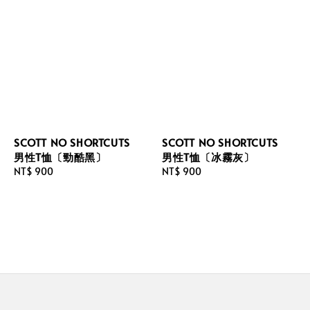
SCOTT NO SHORTCUTS
SCOTT NO SHORTCUTS
男性T恤〔勁酷黑〕
男性T恤〔冰霧灰〕
Regular
NT$ 900
Regular
NT$ 900
price
price