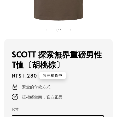
1
/
3
SCOTT 探索無界重磅男性
T恤〔胡桃棕〕
Regular
NT$ 1,280
售完補貨中
price
安全的付款方式
授權經銷商，官方正品
尺寸