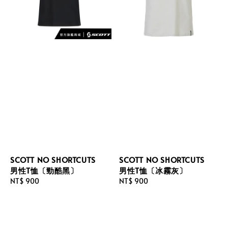
SCOTT NO SHORTCUTS
SCOTT NO SHORTCUTS
男性T恤〔勁酷黑〕
男性T恤〔冰霧灰〕
Regular
NT$ 900
Regular
NT$ 900
price
price