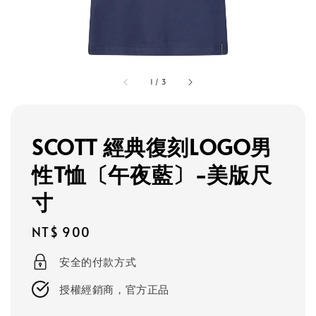
1
/
3
SCOTT 經典復刻LOGO男
性T恤〔午夜藍〕-美版尺
寸
Regular
NT$ 900
price
安全的付款方式
授權經銷商，官方正品