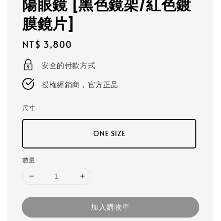
陽眼鏡 [黑色鏡架/紅色鍍
膜鏡片]
Regular
NT$ 3,800
price
安全的付款方式
授權經銷商，官方正品
尺寸
ONE SIZE
數量
加入購物車