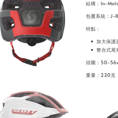
結構：In-Mo
包覆系統：J-R
特點：
加大保護
整合式尾
頭圍：50-56
重量：220克