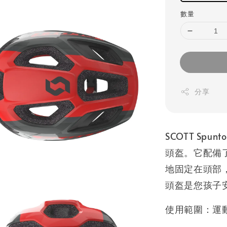
數量
分享
SCOTT Sp
頭盔。它配備了易
地固定在頭部，
頭盔是您孩子
使用範圍：運