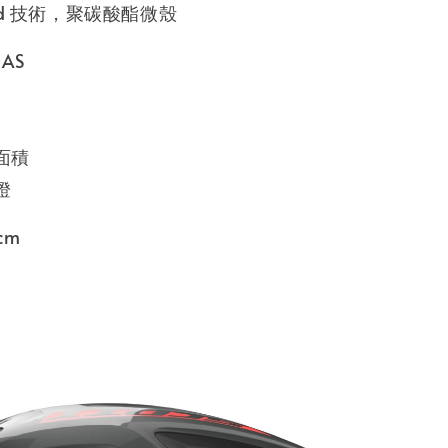
ld 技術，聚碳酸酯微殼
AS
面積
燈
cm