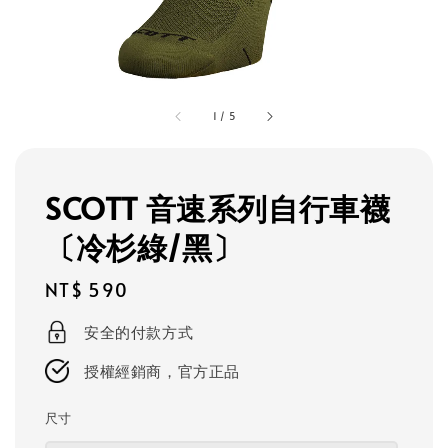
1
/
5
SCOTT 音速系列自行車襪
〔冷杉綠/黑〕
Regular
NT$ 590
price
安全的付款方式
授權經銷商，官方正品
尺寸