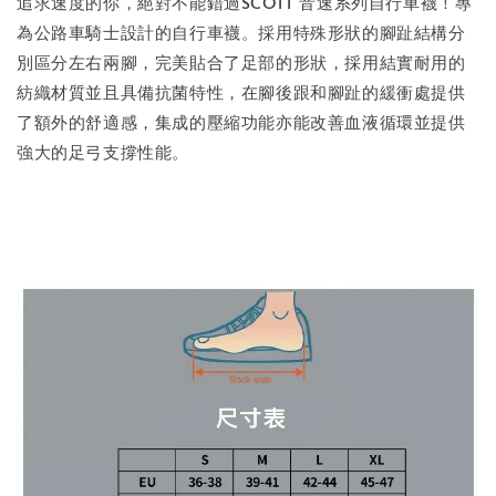
追求速度的你，絕對不能錯過SCOTT 音速系列自行車襪！專
為公路車騎士設計的自行車襪。採用特殊形狀的腳趾結構分
別區分左右兩腳，完美貼合了足部的形狀，採用結實耐用的
紡織材質並且具備抗菌特性，在腳後跟和腳趾的緩衝處提供
了額外的舒適感，集成的壓縮功能亦能改善血液循環並提供
強大的足弓支撐性能。