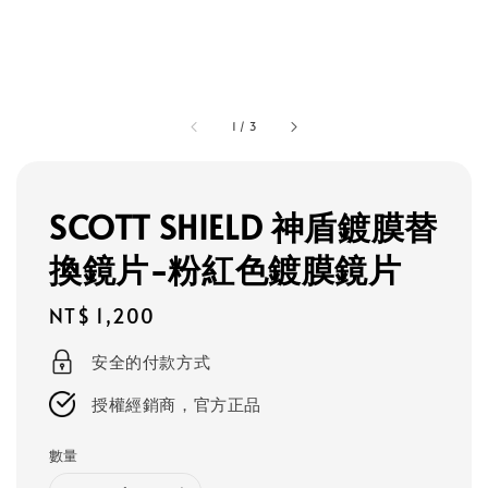
1
/
3
SCOTT SHIELD 神盾鍍膜替
換鏡片-粉紅色鍍膜鏡片
Regular
NT$ 1,200
price
安全的付款方式
授權經銷商，官方正品
數量