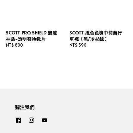
SCOTT PRO SHIELD 競速
SCOTT 撞色色塊中筒自行
神盾-透明替換鏡片
車襪〔黑/冷杉綠〕
Regular
NT$ 800
Regular
NT$ 590
price
price
關注我們