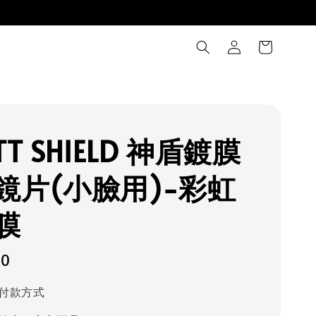
TT SHIELD 神盾鍍膜
鏡片(小臉用)-彩虹
膜
00
付款方式