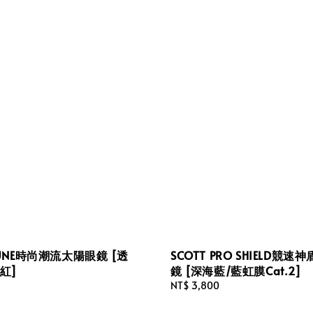
TUNE時尚潮流太陽眼鏡 [透
SCOTT PRO SHIELD競
紅]
鏡 [深海藍/藍虹膜Cat.2]
Regular
NT$ 3,800
price