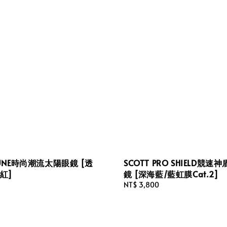
TUNE時尚潮流太陽眼鏡 [透
SCOTT PRO SHIELD競
紅]
鏡 [深海藍/藍虹膜Cat.2]
Regular
NT$ 3,800
price