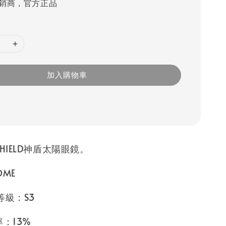
銷商，官方正品
加入購物車
HIELD神盾太陽眼鏡。
OME
等級：S3
率：13%