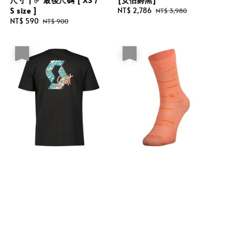
S size ]
Sale
NT$ 2,786
Regular
NT$ 3,980
Sale
NT$ 590
Regular
price
price
NT$ 900
price
price
優惠
優惠