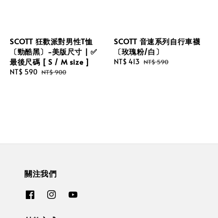
SCOTT 狂歡派對男性T恤
SCOTT 音速系列自行車襪
〔勁酷黑〕-美版尺寸 | ✅
〔玫瑰粉/白〕
最後尺碼 [ S / M size ]
Sale
NT$ 413
Regular
NT$ 590
Sale
NT$ 590
Regular
price
price
NT$ 900
price
price
關注我們