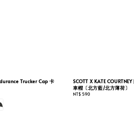
durance Trucker Cap 卡
SCOTT X KATE COURTNE
車帽〔北方藍/北方薄荷〕
Regular
NT$ 590
price