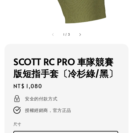
1
/
3
SCOTT RC PRO 車隊競賽
版短指手套〔冷杉綠/黑〕
Regular
NT$ 1,080
price
安全的付款方式
授權經銷商，官方正品
尺寸