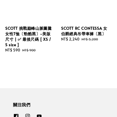
SCOTT 挑戰巔峰山脈圖騰
SCOTT RC CONTESSA 女
女性T恤〔勁酷黑〕-美版
伯爵經典吊帶車褲〔黑〕
尺寸 | ✅ 最後尺碼 [ XS /
Sale
NT$ 2,240
Regular
NT$ 3,200
S size ]
price
price
Sale
NT$ 590
Regular
NT$ 900
price
price
關注我們