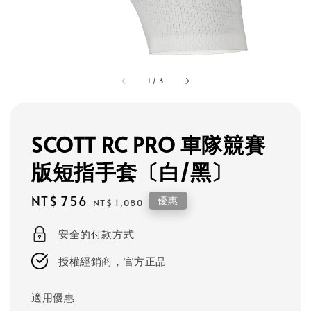
1
/
3
SCOTT RC PRO 車隊競賽
版短指手套〔白/黑〕
Sale
NT$ 756
Regular
優惠
NT$ 1,080
price
price
安全的付款方式
授權經銷商，官方正品
適用優惠