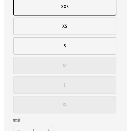
XXS
XS
S
M
L
XL
數量