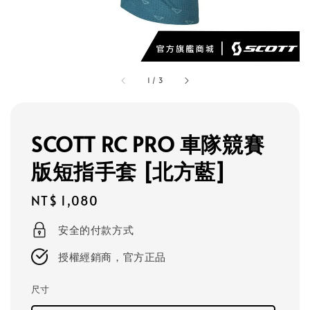
1
/
3
SCOTT RC PRO 車隊競賽
版短指手套 [北方藍]
Regular
NT$ 1,080
price
安全的付款方式
授權經銷商，官方正品
尺寸