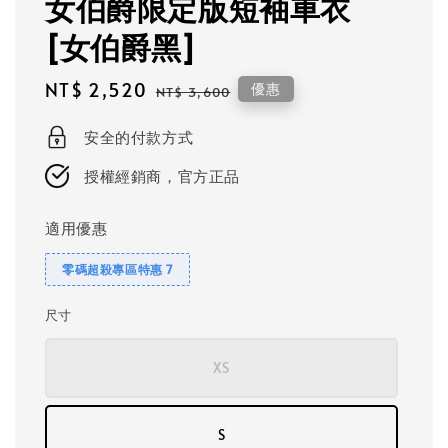
女伯爵限定版短袖車衣
[女伯爵黑]
Sale
NT$ 2,520
Regular
優惠
NT$ 3,600
price
price
安全的付款方式
授權經銷商，官方正品
適用優惠
零碼超殺專區特惠 7
尺寸
XS
S