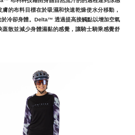
® Delta™ 布料科技藉由身體自然流汗的的過程達到涼感
皮膚的布料目標在於吸濕和快速乾燥使水分移動，
於冷卻身體。Delta™ 透過提高接觸點以增加空氣
快蒸散並減少身體濕黏的感覺，讓騎士騎乘感覺舒
！