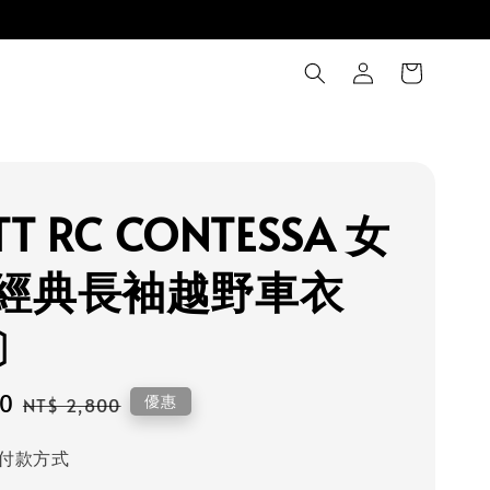
TT RC CONTESSA 女
經典長袖越野車衣
〕
60
Regular
優惠
NT$ 2,800
price
付款方式