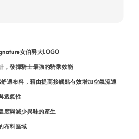
 Signature女伯爵大LOGO
設計，發揮騎士最強的騎乘效能
 涼感舒適布料，藉由提高接觸點有效增加空氣流通
汗與透氣性
制溫度與減少異味的產生
拭的布料區域