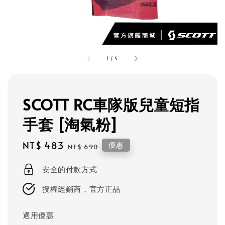
1
/
4
SCOTT RC車隊版兒童短指
手套 [淘氣粉]
Sale
NT$ 483
Regular
優惠
NT$ 690
price
price
安全的付款方式
授權經銷商，官方正品
適用優惠