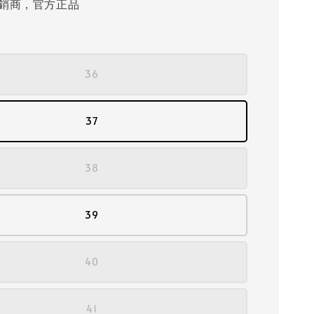
銷商，官方正品
36
37
38
39
40
41