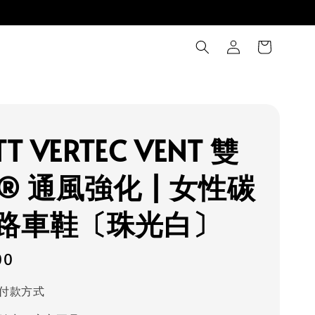
T VERTEC VENT 雙
® 通風強化 | 女性碳
路車鞋〔珠光白〕
00
付款方式