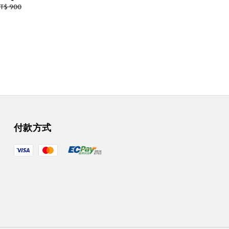
price
price
egular
T$ 900
rice
付款方式