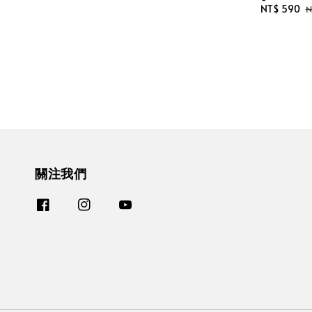
price
price
Sale
NT$ 590
R
N
price
p
關注我們