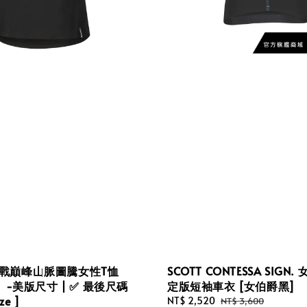
 挑戰巔峰山脈圖騰女性T恤
SCOTT CONTESSA SIGN
-美版尺寸 | ✅ 最後尺碼
定版短袖車衣 [女伯爵黑]
ize ]
Sale
NT$ 2,520
Regular
NT$ 3,600