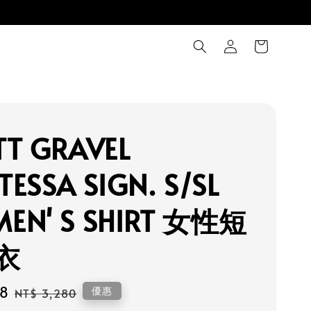
TT GRAVEL
ESSA SIGN. S/SL
EN' S SHIRT 女性短
衣
68
Regular
優惠
NT$ 3,280