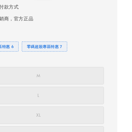
price
付款方式
銷商，官方正品
特惠 6
零碼超殺專區特惠 7
M
L
XL