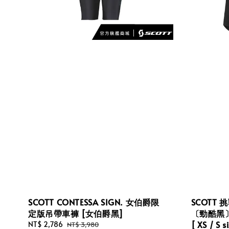
SCOTT CONTESSA SIGN. 女伯爵限
SCOTT
定版吊帶車褲 [女伯爵黑]
〔勁酷黑〕
[ XS / S s
Sale
NT$ 2,786
Regular
NT$ 3,980