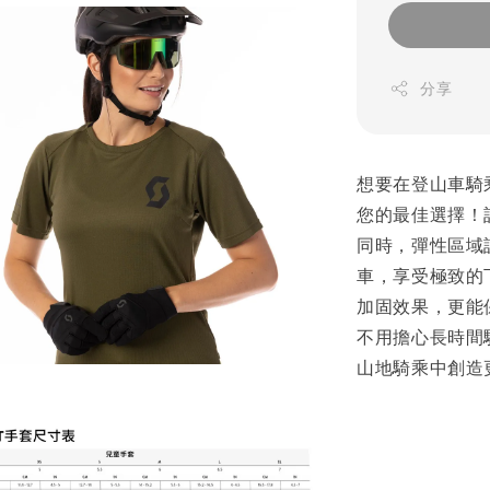
分享
想要在登山車騎乘中
您的最佳選擇！
同時，彈性區域
車，享受極致的下
加固效果，更能
不用擔心長時間騎乘
山地騎乘中創造