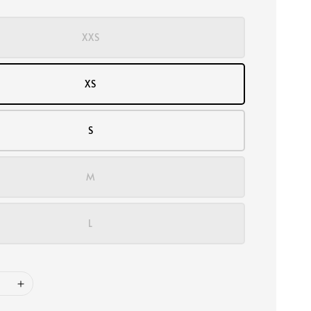
XXS
XS
S
M
L