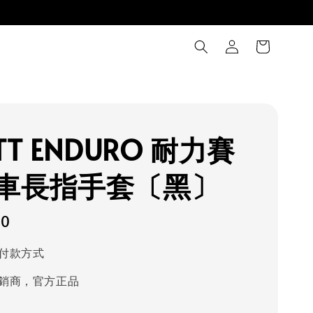
TT ENDURO 耐力賽
車長指手套〔黑〕
80
付款方式
銷商，官方正品