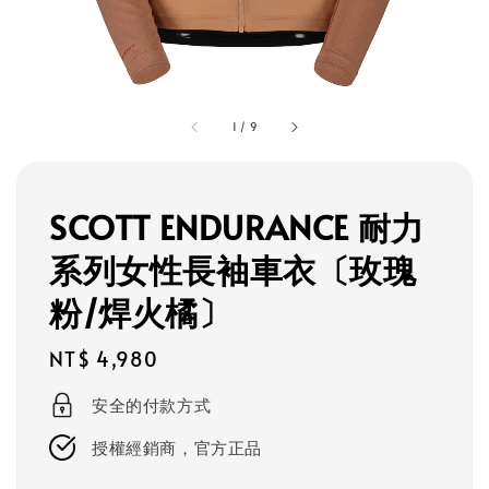
1
/
9
SCOTT ENDURANCE 耐力
系列女性長袖車衣〔玫瑰
粉/焊火橘〕
Regular
NT$ 4,980
price
安全的付款方式
授權經銷商，官方正品