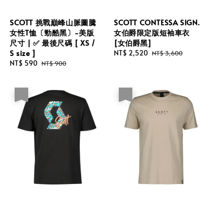
SCOTT 挑戰巔峰山脈圖騰
SCOTT CONTESSA SIGN.
女性T恤〔勁酷黑〕-美版
女伯爵限定版短袖車衣
尺寸 | ✅ 最後尺碼 [ XS /
[女伯爵黑]
S size ]
Sale
NT$ 2,520
Regular
NT$ 3,600
Sale
NT$ 590
Regular
price
price
NT$ 900
price
price
優惠
優惠