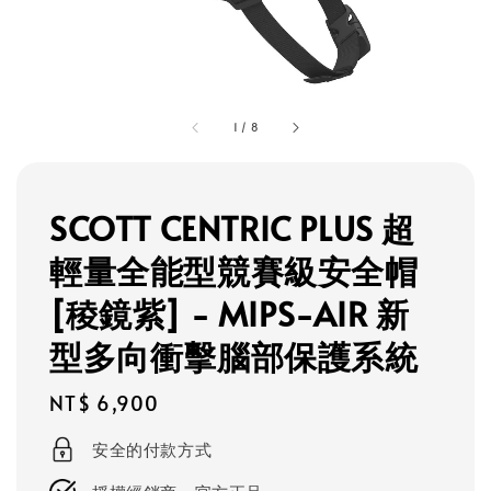
1
/
8
SCOTT CENTRIC PLUS 超
輕量全能型競賽級安全帽
[稜鏡紫] - MIPS-AIR 新
型多向衝擊腦部保護系統
Regular
NT$ 6,900
price
安全的付款方式