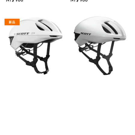
price
price
新品