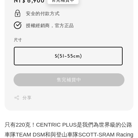
Regular
NT$ 6,900
price
安全的付款方式
授權經銷商，官方正品
尺寸
S(51~55cm)
售完補貨中
分享
只有220克！CENTRIC PLUS是我們為世界級的公路
車隊TEAM DSM和與登山車隊SCOTT-SRAM Racing