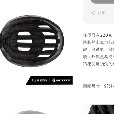
分享
僅僅只有220克！
路和登山車自行
輕、最透氣，最
統，外觀更為簡
請感受這頂尖的
頭圍尺寸：S(51-55