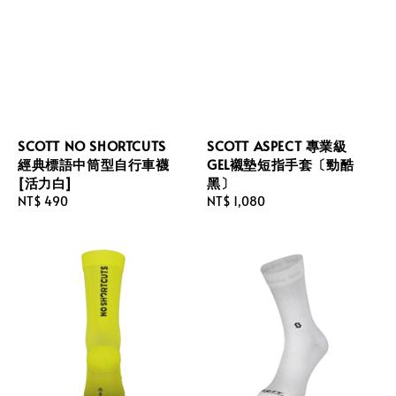
SCOTT NO SHORTCUTS
SCOTT ASPECT 專業級
經典標語中筒型自行車襪
GEL襯墊短指手套〔勁酷
[活力白]
黑〕
Regular
NT$ 490
Regular
NT$ 1,080
price
price