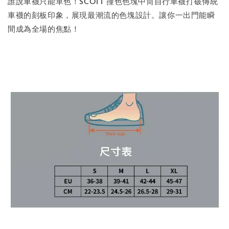
誰說車襪只能單色！SCOTT 撞色色塊中筒自行車襪打破傳統
車襪的刻板印象，展現最潮流的色塊設計。讓你一出門能瞬
間成為全場的焦點！