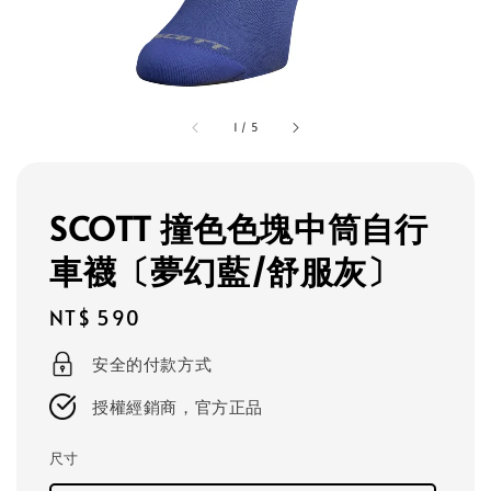
1
/
5
SCOTT 撞色色塊中筒自行
車襪〔夢幻藍/舒服灰〕
Regular
NT$ 590
price
安全的付款方式
授權經銷商，官方正品
尺寸