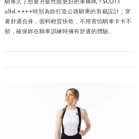
騎車久了想要升級性能更好的車褲嗎？SCOTT
ultd.++++特別為妳打造公路騎乘的剪裁設計，穿
著舒適合身，面料輕質快乾，不用害怕騎車卡卡不
順，確保妳在騎車訓練時擁有舒適的體驗。