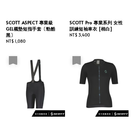
SCOTT ASPECT 專業級
SCOTT Pro 專業系列 女性
GEL襯墊短指手套〔勁酷
訓練短袖車衣 [棉白]
黑〕
Regular
NT$ 3,400
Regular
NT$ 1,080
price
price
優惠
優惠