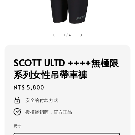
1
/
6
SCOTT ULTD ++++無極限
系列女性吊帶車褲
Regular
NT$ 5,800
price
安全的付款方式
授權經銷商，官方正品
尺寸