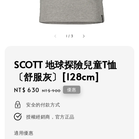
1
/
3
SCOTT 地球探險兒童T恤
〔舒服灰〕[128cm]
Sale
NT$ 630
Regular
優惠
NT$ 900
price
price
安全的付款方式
授權經銷商，官方正品
適用優惠