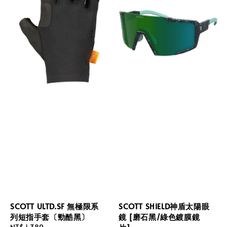
SCOTT ULTD.SF 無極限系
SCOTT SHIELD神盾太陽眼
列短指手套〔勁酷黑〕
鏡 [磨石黑/綠色鍍膜鏡