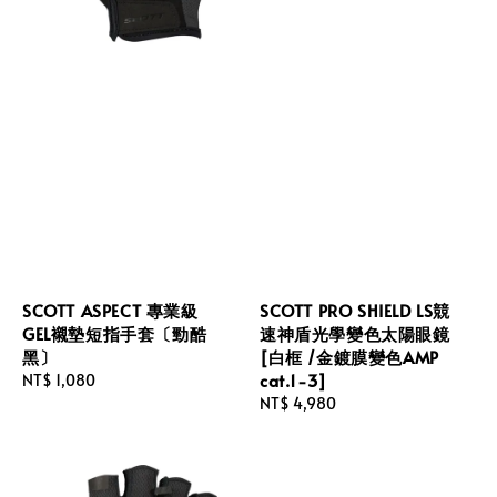
SCOTT ASPECT 專業級
SCOTT PRO SHIELD LS競
GEL襯墊短指手套〔勁酷
速神盾光學變色太陽眼鏡
黑〕
[白框 /金鍍膜變色AMP
cat.1-3]
Regular
NT$ 1,080
price
Regular
NT$ 4,980
price